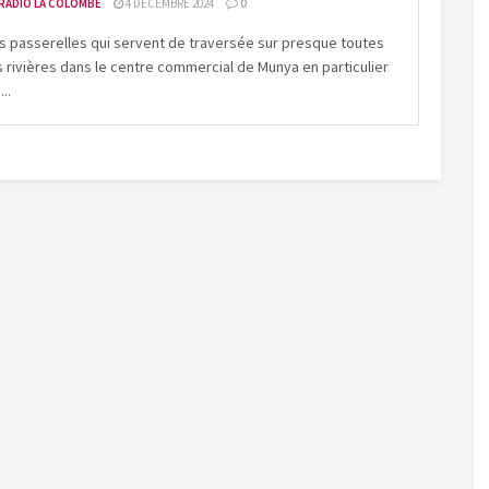
RADIO LA COLOMBE
4 DÉCEMBRE 2024
0
s passerelles qui servent de traversée sur presque toutes
s rivières dans le centre commercial de Munya en particulier
...