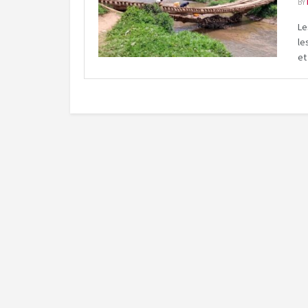
BY
Le
le
et 