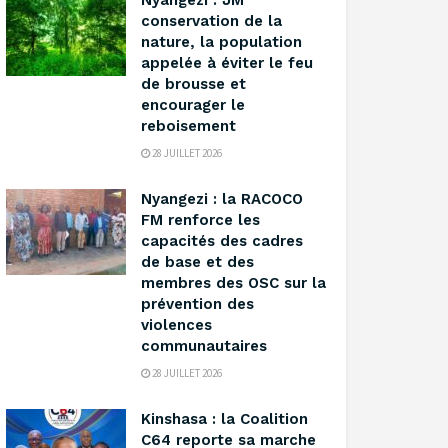
‎Nyangezi : JM
conservation de la
nature, la population
appelée à éviter le feu
de brousse et
encourager le
reboisement ‎
28 JUILLET 2026
‎Nyangezi : la RACOCO
FM renforce les
capacités des cadres
de base et des
membres des OSC sur la
prévention des
violences
communautaires ‎
28 JUILLET 2026
Kinshasa : la Coalition
C64 reporte sa marche