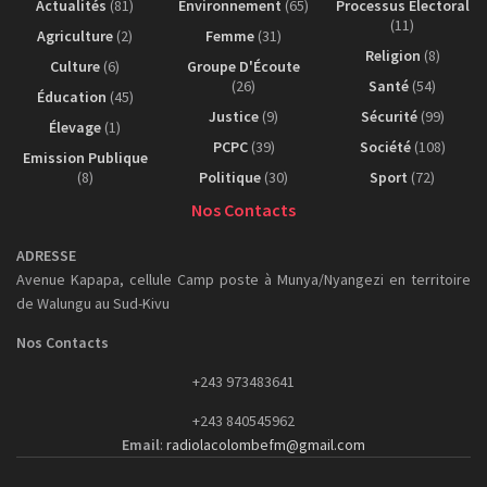
Actualités
(81)
Environnement
(65)
Processus Electoral
(11)
Agriculture
(2)
Femme
(31)
Religion
(8)
Culture
(6)
Groupe D'Écoute
(26)
Santé
(54)
Éducation
(45)
Justice
(9)
Sécurité
(99)
Élevage
(1)
PCPC
(39)
Société
(108)
Emission Publique
(8)
Politique
(30)
Sport
(72)
Nos Contacts
ADRESSE
Avenue Kapapa, cellule Camp poste à Munya/Nyangezi en territoire
de Walungu au Sud-Kivu
Nos Contacts
+243 973483641
+243 840545962
Email
:
radiolacolombefm@gmail.com