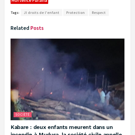
Hortence Furaha
Tags:
JI droits de l'enfant
Protection
Respect
Related
Posts
SOCIÉTÉ
Kabare : deux enfants meurent dans un
incendie à Mudusa, la société civile appelle