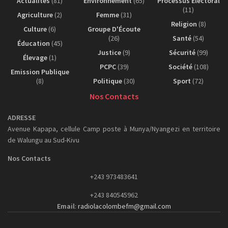
Actualités
(81)
Environnement
(65)
Processus Electoral
(11)
Agriculture
(2)
Femme
(31)
Religion
(8)
Culture
(6)
Groupe D'Écoute
(26)
Santé
(54)
Éducation
(45)
Justice
(9)
Sécurité
(99)
Élevage
(1)
PCPC
(39)
Société
(108)
Emission Publique
(8)
Politique
(30)
Sport
(72)
Nos Contacts
ADRESSE
Avenue Kapapa, cellule Camp poste à Munya/Nyangezi en territoire
de Walungu au Sud-Kivu
Nos Contacts
+243 973483641
+243 840545962
Email
:
radiolacolombefm@gmail.com