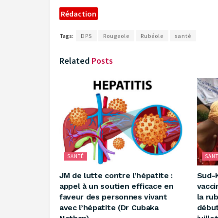
‎Rédaction
Tags:
DPS
Rougeole
Rubéole
santé
Related
Posts
SANTÉ
SAN
‎JM de lutte contre l’hépatite :
Sud-K
appel à un soutien efficace en
vacci
faveur des personnes vivant
la ru
avec l’hépatite (Dr Cubaka
début