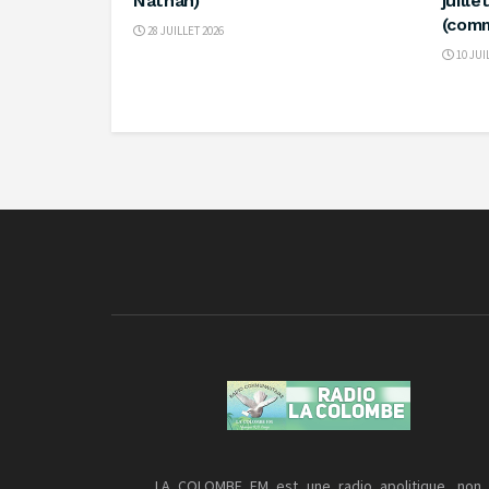
Nathan)
juill
(com
28 JUILLET 2026
10 JUI
LA COLOMBE FM est une radio apolitique, non