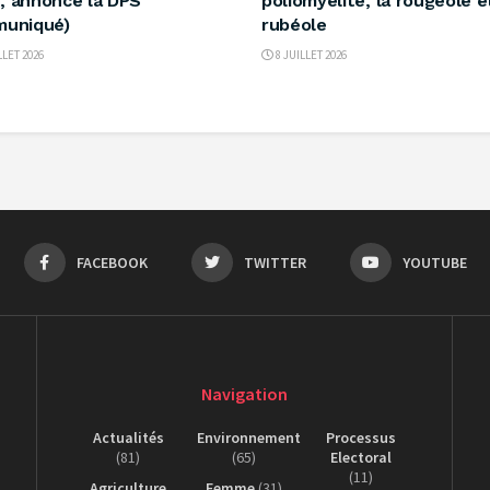
et, annonce la DPS
poliomyélite, la rougeole e
muniqué)
rubéole
LLET 2026
8 JUILLET 2026
FACEBOOK
TWITTER
YOUTUBE
Navigation
Actualités
Environnement
Processus
(81)
(65)
Electoral
(11)
Agriculture
Femme
(31)