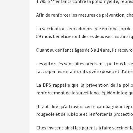
1.795.674 enfants contre la poliomyélite, repré
‎Afin de renforcer les mesures de prévention, cha
‎La vaccination sera administrée en fonction de 
59 mois bénéficieront de ces deux vaccins ainsi 
‎Quant aux enfants âgés de 5 à 14 ans, ils recevr
‎Les autorités sanitaires précisent que tous les
rattraper les enfants dits « zéro dose » et d’amé
‎La DPS rappelle que la prévention de la poli
renforcement de la surveillance épidémiologique
‎Il faut dire qu’à travers cette campagne intég
rougeole et de rubéole et renforcer la protectio
‎Elles invitent ainsi les parents à faire vaccine