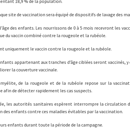
sentant 18,9 % de la population.
que site de vaccination sera équipé de dispositifs de lavage des ma
l’âge des enfants. Les nourrissons de 0 à 5 mois recevront les va
que du vaccin combiné contre la rougeole et la rubéole.
ont uniquement le vaccin contre la rougeole et la rubéole.
 enfants appartenant aux tranches d’âge ciblées seront vaccinés, y 
liorer la couverture vaccinale.
omyélite, de la rougeole et de la rubéole repose sur la vaccin
 afin de détecter rapidement les cas suspects.
rée, les autorités sanitaires espèrent interrompre la circulation 
n des enfants contre ces maladies évitables par la vaccination.
r leurs enfants durant toute la période de la campagne.