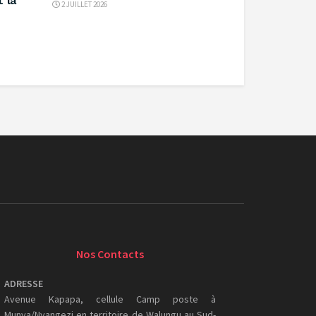
t la
2 JUILLET 2026
Nos Contacts
ADRESSE
Avenue Kapapa, cellule Camp poste à
Munya/Nyangezi en territoire de Walungu au Sud-