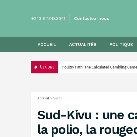
+243 973483641
Contactez-nous
ACCUEIL
ACTUALITÉS
POLITIQUE
Poultry Path: The Calculated Gambling Game
À LA UNE
Accueil
Santé
‎Sud-Kivu : une 
la polio, la roug