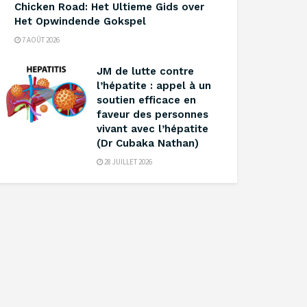
Chicken Road: Het Ultieme Gids over
Het Opwindende Gokspel
7 AOÛT 2026
‎JM de lutte contre
l’hépatite : appel à un
soutien efficace en
faveur des personnes
vivant avec l’hépatite
(Dr Cubaka Nathan)
28 JUILLET 2026