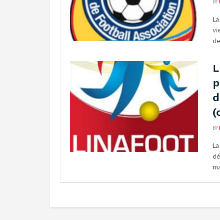
BY
La
vi
de 
L
p
d
(
BY
La
dé
ma