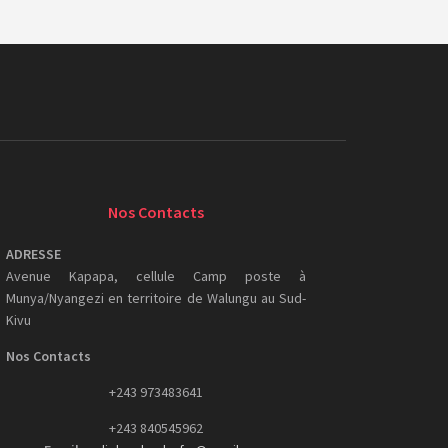
Nos Contacts
ADRESSE
Avenue Kapapa, cellule Camp poste à
Munya/Nyangezi en territoire de Walungu au Sud-
Kivu
Nos Contacts
+243 973483641
+243 840545962