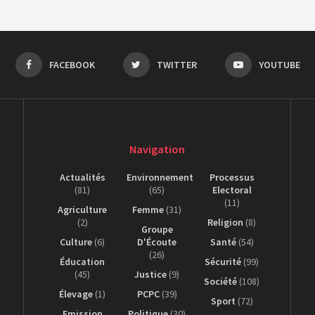
FACEBOOK
TWITTER
YOUTUBE
Navigation
Actualités
Environnement
Processus
(81)
(65)
Electoral
(11)
Agriculture
Femme
(31)
(2)
Religion
(8)
Groupe
Culture
(6)
D'Écoute
Santé
(54)
(26)
Éducation
Sécurité
(99)
(45)
Justice
(9)
Société
(108)
Élevage
(1)
PCPC
(39)
Sport
(72)
Emission
Politique
(30)