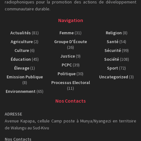
radiophoniques pour la promotion des actions de développement
communautaire durable.
Navigation
Actualités
(81)
Femme
(31)
Religion
(8)
Agriculture
(2)
Groupe D'Écoute
Santé
(54)
(26)
Culture
(6)
Sécurité
(99)
Justice
(9)
Éducation
(45)
Société
(108)
PCPC
(39)
Élevage
(1)
Sport
(72)
Politique
(30)
Emission Publique
Uncategorized
(3)
(8)
Processus Electoral
(11)
Environnement
(65)
Nos Contacts
ADRESSE
Avenue Kapapa, cellule Camp poste à Munya/Nyangezi en territoire
de Walungu au Sud-Kivu
Nos Contacts