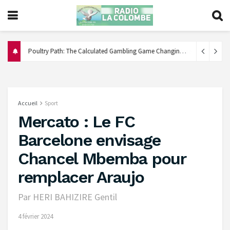
Poultry Path: The Calculated Gambling Game Changing Design Prediction
Accueil
Sport
Mercato : Le FC
Barcelone envisage
Chancel Mbemba pour
remplacer Araujo
Par HERI BAHIZIRE Gentil
4 février 2024