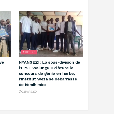
CULTURE
ve
NYANGEZI : La sous-division de
l’EPST Walungu II clôture le
concours de génie en herbe,
l’Institut Weza se débarrasse
de Kemihimbo
12 MARS 2024