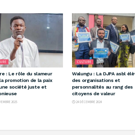
TURE
CULTURE
re : Le rôle du slameur
Walungu : La DJPA asbl élè
la promotion de la paix
des organisations et
une société juste et
personnalités au rang des
onieuse
citoyens de valeur
VEMBRE 2025
24 DÉCEMBRE 2024