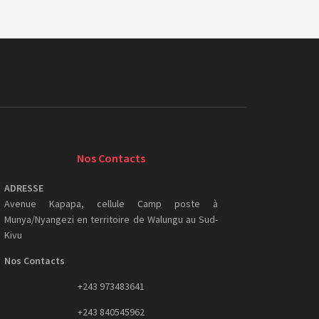
Nos Contacts
ADRESSE
Avenue Kapapa, cellule Camp poste à
Munya/Nyangezi en territoire de Walungu au Sud-
Kivu
Nos Contacts
+243 973483641
+243 840545962