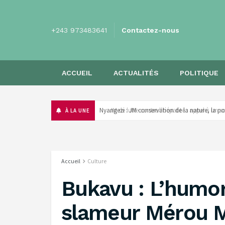
+243 973483641
Contactez-nous
ACCUEIL
ACTUALITÉS
POLITIQUE
‎Nyangezi : JM conservation de la nature, la p
À LA UNE
Accueil
Culture
Bukavu : L’humor
slameur Mérou 