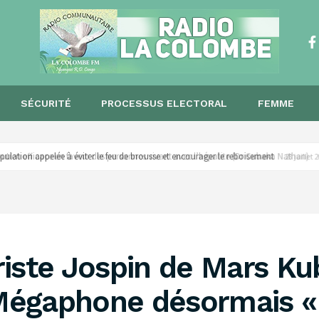
SÉCURITÉ
PROCESSUS ELECTORAL
FEMME
opulation appelée à éviter le feu de brousse et encourager le reboisement ‎
28 juillet
iste Jospin de Mars Kub
Mégaphone désormais 