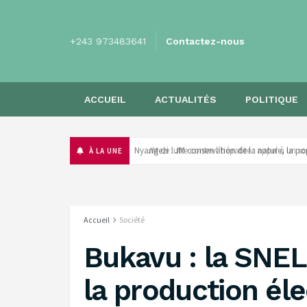
+243 973483641
Contactez-nous
ACCUEIL
ACTUALITÉS
POLITIQUE
‎Nyangezi : JM conservation de la nature, la p
À LA UNE
Accueil
Société
Bukavu : la SNE
la production éle