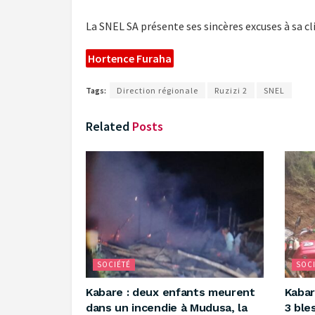
La SNEL SA présente ses sincères excuses à sa 
Hortence Furaha
Tags:
Direction régionale
Ruzizi 2
SNEL
Related
Posts
SOCIÉTÉ
SOCI
Kabare : deux enfants meurent
‎Kabar
dans un incendie à Mudusa, la
3 ble