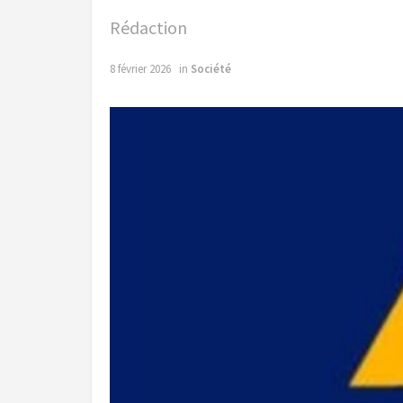
Rédaction
8 février 2026
in
Société