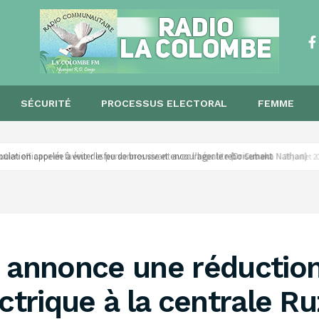
SÉCURITÉ
PROCESSUS ELECTORAL
FEMME
opulation appelée à éviter le feu de brousse et encourager le reboisement ‎
28 juillet
L annonce une réductio
ctrique à la centrale Ruz