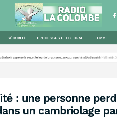
SÉCURITÉ
PROCESSUS ELECTORAL
FEMME
opulation appelée à éviter le feu de brousse et encourager le reboisement ‎
28 juillet
té : une personne perd 
ans un cambriolage par