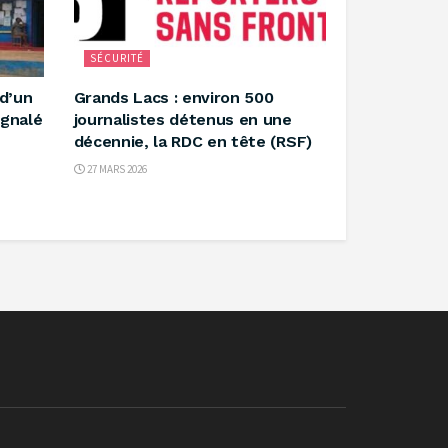
SÉCURITÉ
 d’un
‎Grands Lacs : environ 500
ignalé
journalistes détenus en une
décennie, la RDC en tête (RSF) ‎
27 MARS 2026