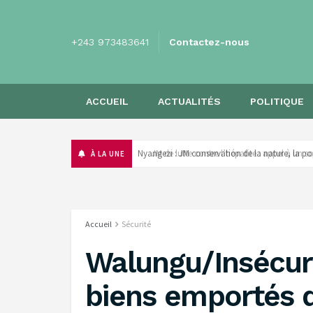
+243 973483641
Contactez-nous
ACCUEIL
ACTUALITÉS
POLITIQUE
‎Nyangezi : JM conservation de la nature, la p
À LA UNE
Accueil
Sécurité
Walungu/Insécuri
biens emportés d