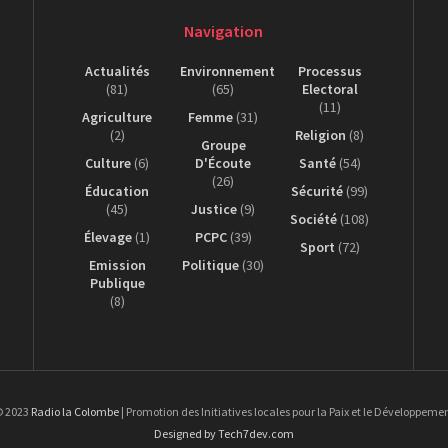
Navigation
Actualités
Environnement
Processus
(81)
(65)
Electoral
(11)
Agriculture
Femme
(31)
(2)
Religion
(8)
Groupe
Culture
(6)
D'Écoute
Santé
(54)
(26)
Éducation
Sécurité
(99)
(45)
Justice
(9)
Société
(108)
Élevage
(1)
PCPC
(39)
Sport
(72)
Emission
Politique
(30)
Publique
(8)
 2023
Radio la Colombe
| Promotion des Initiatives locales pour la Paix et le Développeme
Designed by Tech7dev.com