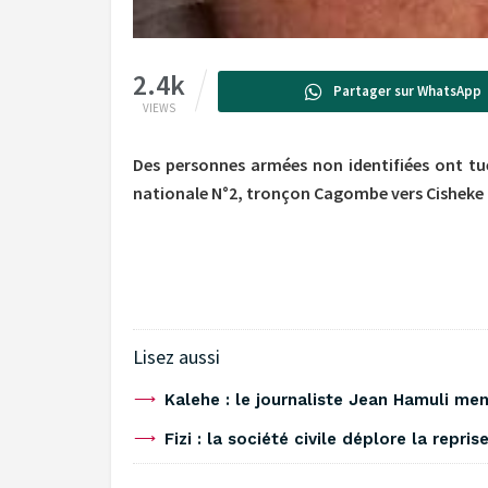
2.4k
Partager sur WhatsApp
VIEWS
Des personnes armées non identifiées ont tué
nationale N°2, tronçon Cagombe vers Cisheke 
Lisez aussi
‎Kalehe : le journaliste Jean Hamuli m
‎Fizi : la société civile déplore la repri