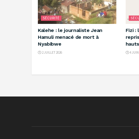
SÉCURITÉ
SÉCU
‎Kalehe : le journaliste Jean
‎Fizi 
Hamuli menacé de mort à
repri
Nyabibwe ‎
hauts
2 JUILLET 2026
4 JUIN