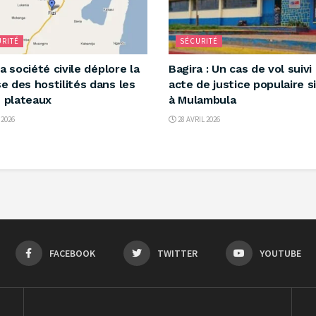
RITÉ
SÉCURITÉ
: la société civile déplore la
‎Bagira : Un cas de vol suivi
se des hostilités dans les
acte de justice populaire s
 plateaux ‎
à Mulambula
 2026
28 AVRIL 2026
FACEBOOK
TWITTER
YOUTUBE