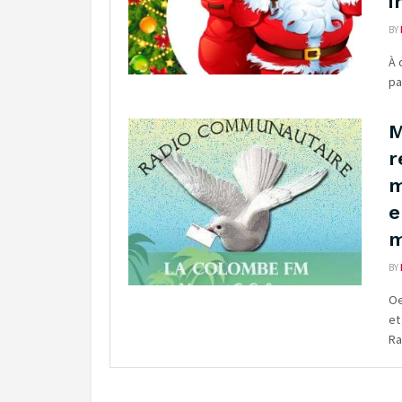
i
BY
À 
pa
M
r
m
e
m
BY
Oe
et
Ra