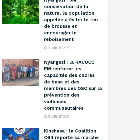
‎Nyangezi : JM
conservation de la
nature, la population
appelée à éviter le feu
de brousse et
encourager le
reboisement ‎
28 JUILLET 2026
‎Nyangezi : la RACOCO
FM renforce les
capacités des cadres
de base et des
membres des OSC sur la
prévention des
violences
communautaires ‎
28 JUILLET 2026
Kinshasa : la Coalition
C64 reporte sa marche