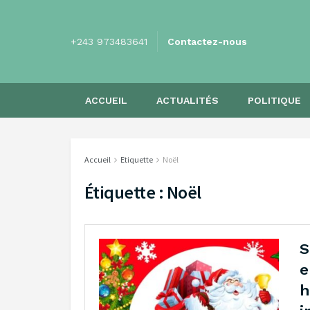
+243 973483641
Contactez-nous
ACCUEIL
ACTUALITÉS
POLITIQUE
Accueil
Etiquette
Noël
Étiquette :
Noël
S
e
h