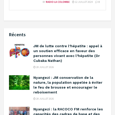
BY
RADIO LA COLOMBE
12 JUILLET 2024
0
Récents
‎JM de lutte contre l’hépatite : appel à
un soutien efficace en faveur des
personnes vivant avec l’hépatite (Dr
Cubaka Nathan)
28 JUILLET 2026
‎Nyangezi : JM conservation de la
nature, la population appelée à éviter
le feu de brousse et encourager le
reboisement ‎
28 JUILLET 2026
‎Nyangezi : la RACOCO FM renforce les
capacités des cadres de base et des