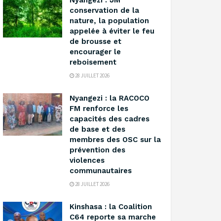
‎Nyangezi : JM
conservation de la
nature, la population
appelée à éviter le feu
de brousse et
encourager le
reboisement ‎
28 JUILLET 2026
‎Nyangezi : la RACOCO
FM renforce les
capacités des cadres
de base et des
membres des OSC sur la
prévention des
violences
communautaires ‎
28 JUILLET 2026
Kinshasa : la Coalition
C64 reporte sa marche