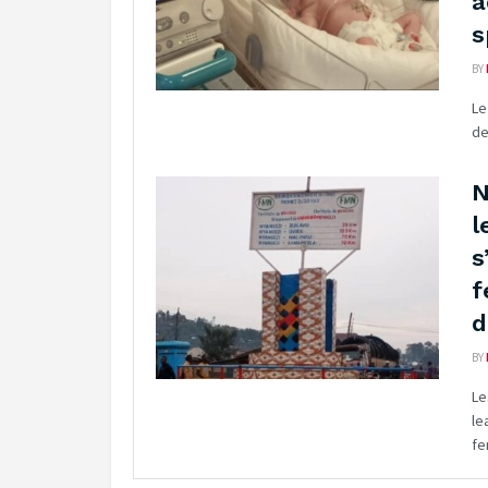
a
s
BY
Le
de
N
l
s
f
d
BY
Le
le
fe