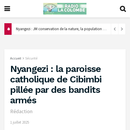
‎Nyangezi : JM conservation de la nature, la population appelée à éviter le feu de brousse et encourager le reboisement ‎
Accueil
Sécurité
Nyangezi : la paroisse
catholique de Cibimbi
pillée par des bandits
armés
Rédaction
1 juillet 2025