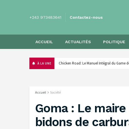
+243 973483641
Contactez-nous
ACCUEIL
ACTUALITÉS
POLITIQUE
Poultry Path: The Calculated Gambling Game
À LA UNE
Accueil
Société
Goma : Le maire d
bidons de carbur