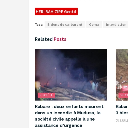
HERI BAHIZIRE Gentil
Tags:
Bidons de carburant
Goma
Interdiction
Related
Posts
SOCIÉTÉ
SOCI
Kabare : deux enfants meurent
‎Kabar
dans un incendie à Mudusa, la
3 ble
société civile appelle à une
3 JUIL
assistance d’urgence