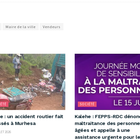
Maire de la ville
Vendeurs
ÉTÉ
SOCIÉTÉ
e : un accident routier fait
‎Kalehe : FEPPS-RDC dénon
ssés à Murhesa ‎
maltraitance des personn
âgées et appelle à une
LET 2026
assistance urgente pour l