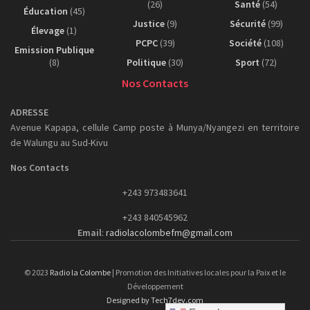
(26)
Santé
(54)
Éducation
(45)
Justice
(9)
Sécurité
(99)
Élevage
(1)
PCPC
(39)
Société
(108)
Emission Publique
(8)
Politique
(30)
Sport
(72)
Nos Contacts
ADRESSE
Avenue Kapapa, cellule Camp poste à Munya/Nyangezi en territoire
de Walungu au Sud-Kivu
Nos Contacts
+243 973483641
+243 840545962
Email
:
radiolacolombefm@gmail.com
© 2023
Radio la Colombe
| Promotion des Initiatives locales pour la Paix et le
Développement
Designed by Tech7dev.com