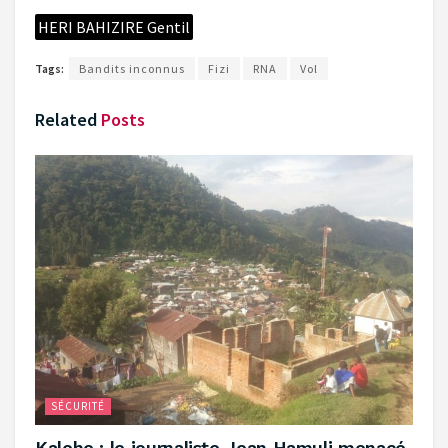
HERI BAHIZIRE Gentil
Tags:
Bandits inconnus
Fizi
RNA
Vol
Related
Posts
SÉCURITÉ
‎Kalehe : le journaliste Jean Hamuli menacé