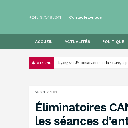
+243 973483641
Contactez-nous
ACCUEIL
ACTUALITÉS
POLITIQUE
‎Nyangezi : JM conservation de la nature, la p
À LA UNE
Accueil
Sport
Éliminatoires CA
les séances d’en