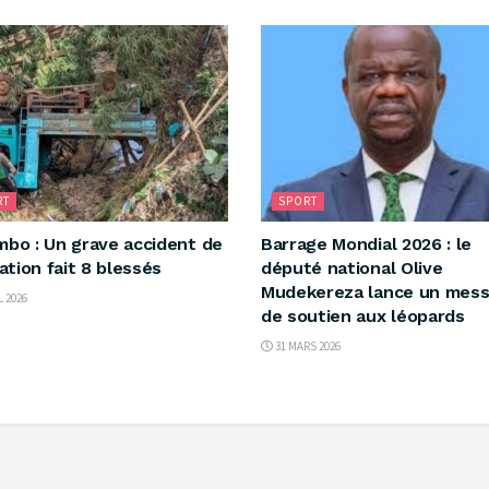
RT
SPORT
mbo : Un grave accident de
‎Barrage Mondial 2026 : le
lation fait 8 blessés
député national Olive
Mudekereza lance un mes
L 2026
de soutien aux léopards
31 MARS 2026