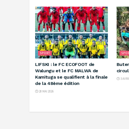
SPORT
SPO
‎LIFSKI : le FC ECOFOOT de
‎Bute
Walungu et le FC MALWA de
circu
Kamituga se qualifient à la finale
3 AVRI
de la 48ème édition ‎
28 MAI 2026