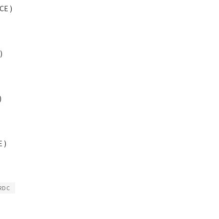
CE )
)
)
 )
RDC