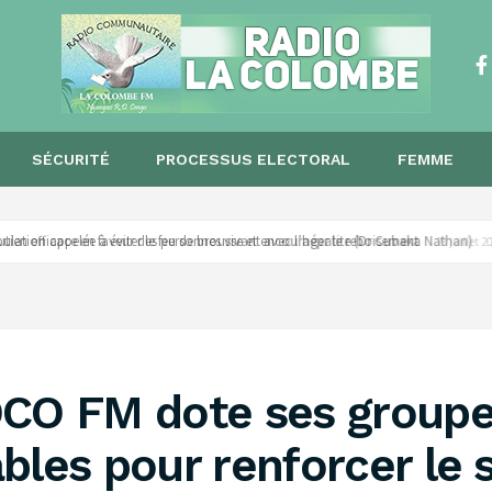
SÉCURITÉ
PROCESSUS ELECTORAL
FEMME
opulation appelée à éviter le feu de brousse et encourager le reboisement ‎
28 juillet
OCO FM dote ses groupe
bles pour renforcer le