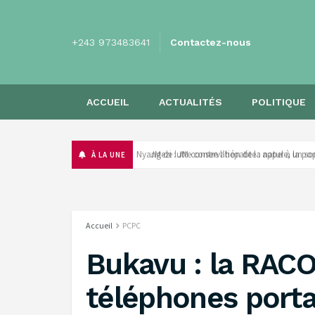
+243 973483641
Contactez-nous
ACCUEIL
ACTUALITÉS
POLITIQUE
‎Nyangezi : JM conservation de la nature, la p
À LA UNE
Accueil
PCPC
Bukavu : la RAC
téléphones porta