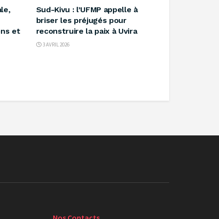
le,
‎Sud-Kivu : l’UFMP appelle à
briser les préjugés pour
ns et
reconstruire la paix à Uvira ‎
3 AVRIL 2026
Nos Contacts