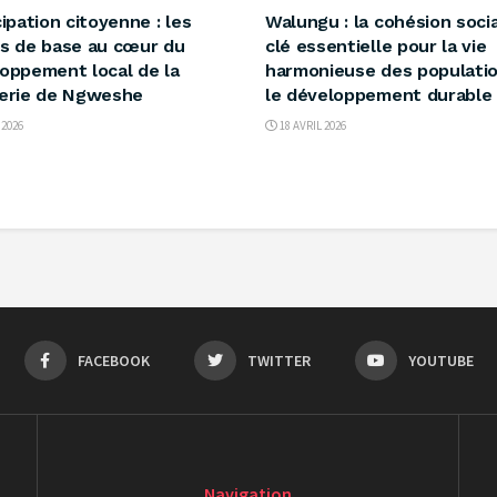
cipation citoyenne : les
‎Walungu : la cohésion socia
s de base au cœur du
clé essentielle pour la vie
oppement local de la
harmonieuse des populatio
erie de Ngweshe ‎
le développement durable
 2026
18 AVRIL 2026
FACEBOOK
TWITTER
YOUTUBE
Navigation